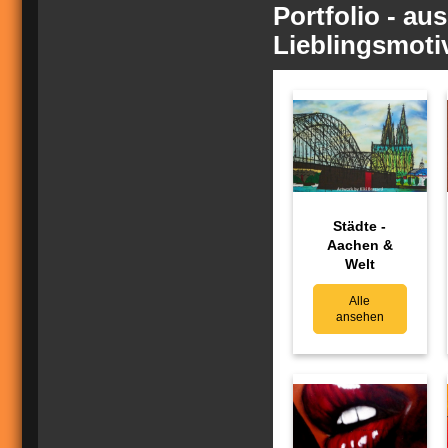
Portfolio - au
Lieblingsmoti
Städte -
Aachen &
Welt
Alle
ansehen