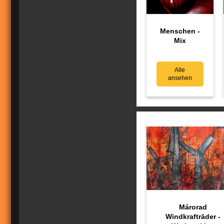
Menschen -
Mix
Alle
ansehen
Márorad
Windkrafträder -