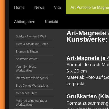
Home
News
Vita
Art Portfolio für Magn
Abiturgaben
Kontakt
Art-Magnete 
Städte - Aachen & Welt
Kunstwerke:
Tiere & Städte mit Tieren
Blumen & Blüten
Art-Magnete je 
Abstrakte Werke
Format: Je nach Moti
You - Symbiose
6 x 20 cm
Werkszyklus
Material: Foto auf 
Intermezzo Werkszyklus
verpackt
Brou-Xelles Werkszyklus
Menschen - Mix
Grußkarten (Kla
Márorad Windkrafträder -
Format zusammengekl
Werkszyklus