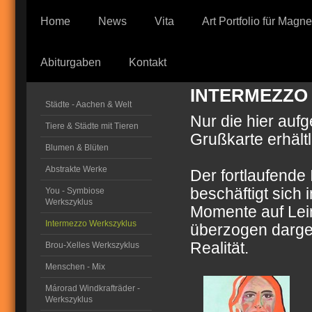
Home
News
Vita
Art Portfolio für Magn
Abiturgaben
Kontakt
INTERMEZZO
Städte - Aachen & Welt
Nur die hier auf
Tiere & Städte mit Tieren
Grußkarte erhältl
Blumen & Blüten
Abstrakte Werke
Der fortlaufende
beschäftigt sich 
You - Symbiose
Werkszyklus
Momente auf Lein
Intermezzo Werkszyklus
überzogen dargest
Realität.
Brou-Xelles Werkszyklus
Menschen - Mix
Márorad Windkrafträder -
Werkszyklus