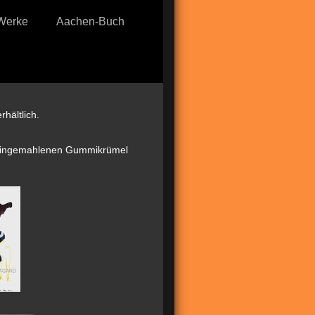
-Werke
Aachen-Buch
hältlich.
e feingemahlenen Gummikrümel