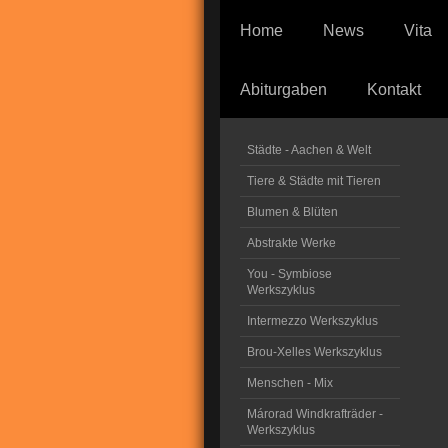
Home
News
Vita
Abiturgaben
Kontakt
Städte - Aachen & Welt
Tiere & Städte mit Tieren
Blumen & Blüten
Abstrakte Werke
You - Symbiose
Werkszyklus
Intermezzo Werkszyklus
Brou-Xelles Werkszyklus
Menschen - Mix
Márorad Windkrafträder -
Werkszyklus